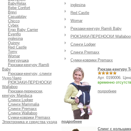
BabyRelax
inglesina
Bebe Confort
Brevi
Red Castle
Casualplay
Womar
Chicco
Cybex
Рюкзаки-кенгуру Ramili Baby
Ergo Baby Carrier
Evenflo
РЮКЗАКИ-ПЕРЕНОСКИ Wallaboo
inglesina
Quinny
Слинги Lodger
Red Castle
Tomy
Слинги Premaxx
Womar
Сумки-коврики Premaxx
Кенгурушка
Рюкзаки-кенгуру Ramili
Baby
Рюкзак-кенгуру T
Рюкзаки-кенгуру, слинги
Арт. 0190006. Цен
Чудо-Чадо
РЮКЗАКИ-ПЕРЕНОСКИ
временно отсутст
Wallaboo
Рюкзаки-переноски,
подробнее
кенгуру Manduca
Слинги Lodger
Слинги Mammalia
Слинги Premaxx
Слинги Wallaboo
Сумки-коврики Premaxx
подробнее
Электроника и средства ухода
Слинг с кольцам