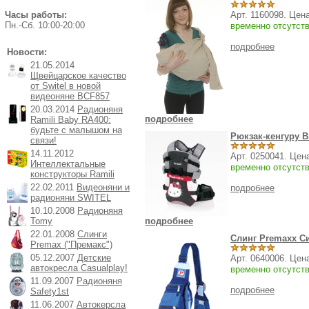
Часы работы:
Арт. 1160098. Цен
Пн.-Cб. 10:00-20:00
временно отсутст
подробнее
Новости:
21.05.2014
Щвейцарское качество
от Switel в новой
видеоняне BCF857
20.03.2014
Радионяня
подробнее
Ramili Baby RA400:
будьте с малышом на
Рюкзак-кенгуру Br
связи!
14.11.2012
Арт. 0250041. Цен
Интеллектальные
временно отсутст
конструкторы Ramili
22.02.2011
Видеоняни и
подробнее
радионяни SWITEL
10.10.2008
Радионяня
Tomy
подробнее
22.01.2008
Слинги
Слинг Premaxx С
Premax ("Премакс")
05.12.2007
Детские
Арт. 0640006. Цен
автокресла Casualplay!
временно отсутст
11.09.2007
Радионяня
подробнее
Safety1st
11.06.2007
Автокерсла