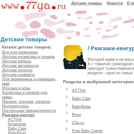
Детские товары
Новости
О м
Детские товары
Каталог детских товаров:
/
Рюкзаки-кенгу
Все для кормления
Детская косметика и гигиена
Молодой маме и ее малыш
Детская мебель
А с тяжелой громоздкой 
Детские автокресла
приходят сумки-переноски
Детские коляски
разделе - одни из самых
Детские конверты
Для беременных и кормящих
Разделы в выбранной категории:
мам
Игрушки и игры
ACTIVe
Косметика и гигиена для
мамы
Baby Care
Манежи, ходунки, качалки
Молокоотсосы
BabyRelax
Постельные принадлежности
Brevi
Рюкзаки-кенгуру
ACTIVe
Chicco
Amazonas
Baby Care
Ergo Baby Carrier
BabyBjorn