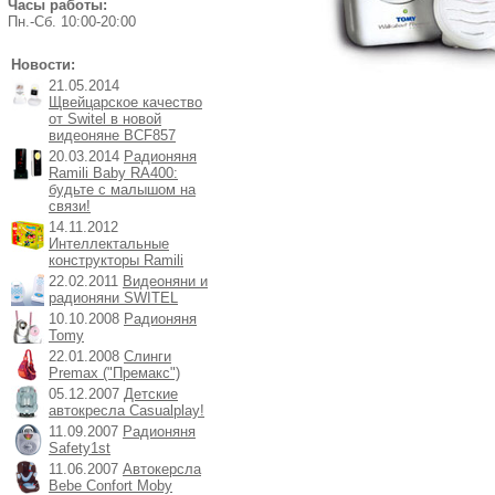
Часы работы:
Пн.-Cб. 10:00-20:00
Новости:
21.05.2014
Щвейцарское качество
от Switel в новой
видеоняне BCF857
20.03.2014
Радионяня
Ramili Baby RA400:
будьте с малышом на
связи!
14.11.2012
Интеллектальные
конструкторы Ramili
22.02.2011
Видеоняни и
радионяни SWITEL
10.10.2008
Радионяня
Tomy
22.01.2008
Слинги
Premax ("Премакс")
05.12.2007
Детские
автокресла Casualplay!
11.09.2007
Радионяня
Safety1st
11.06.2007
Автокерсла
Bebe Confort Moby