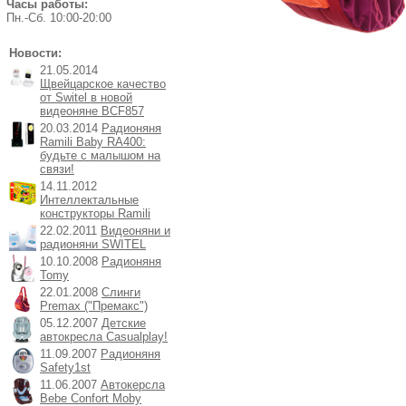
Часы работы:
Пн.-Cб. 10:00-20:00
Новости:
21.05.2014
Щвейцарское качество
от Switel в новой
видеоняне BCF857
20.03.2014
Радионяня
Ramili Baby RA400:
будьте с малышом на
связи!
14.11.2012
Интеллектальные
конструкторы Ramili
22.02.2011
Видеоняни и
радионяни SWITEL
10.10.2008
Радионяня
Tomy
22.01.2008
Слинги
Premax ("Премакс")
05.12.2007
Детские
автокресла Casualplay!
11.09.2007
Радионяня
Safety1st
11.06.2007
Автокерсла
Bebe Confort Moby