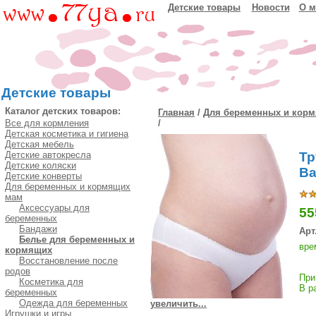
Детские товары
Новости
О м
Детские товары
Каталог детских товаров:
Главная
/
Для беременных и кор
Все для кормления
/
Детская косметика и гигиена
Детская мебель
Детские автокресла
Тр
Детские коляски
Ba
Детские конверты
Для беременных и кормящих
мам
Аксессуары для
55
беременных
Бандажи
Арт
Белье для беременных и
вре
кормящих
Восстановление после
родов
При
Косметика для
В р
беременных
Одежда для беременных
увеличить...
Игрушки и игры