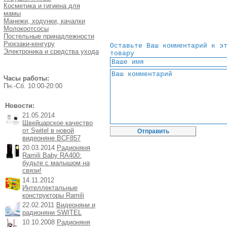
Косметика и гигиена для
мамы
Манежи, ходунки, качалки
Молокоотсосы
Постельные принадлежности
Рюкзаки-кенгуру
Оставьте Ваш комментарий к э
Электроника и средства ухода
товару
Часы работы:
Пн.-Cб. 10:00-20:00
Новости:
21.05.2014
Щвейцарское качество
от Switel в новой
видеоняне BCF857
20.03.2014
Радионяня
Ramili Baby RA400:
будьте с малышом на
связи!
14.11.2012
Интеллектальные
конструкторы Ramili
22.02.2011
Видеоняни и
радионяни SWITEL
10.10.2008
Радионяня