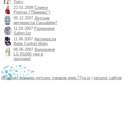
Tomy
22.01.2008
Слинги
Premax ("Премакс")
05.12.2007
Детские
автокресла Casualplay!
11.09.2007
Радионяня
Safety1st
11.06.2007
Автокерсла
Bebe Confort Moby
08.06.2007
Видеоняня
LG R1000 уже в
продаже!
Интернет-магазин детских товаров www.77ya.ru
|
каталог сайтов