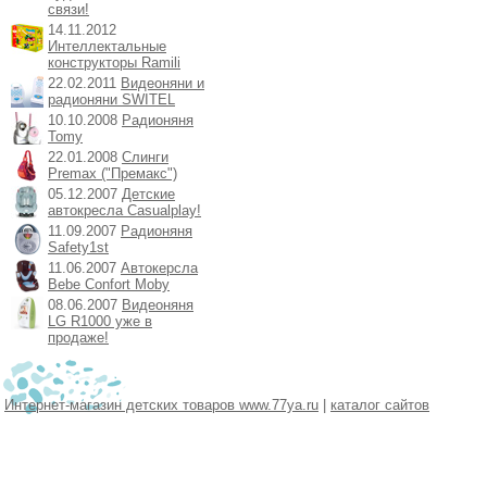
связи!
14.11.2012
Интеллектальные
конструкторы Ramili
22.02.2011
Видеоняни и
радионяни SWITEL
10.10.2008
Радионяня
Tomy
22.01.2008
Слинги
Premax ("Премакс")
05.12.2007
Детские
автокресла Casualplay!
11.09.2007
Радионяня
Safety1st
11.06.2007
Автокерсла
Bebe Confort Moby
08.06.2007
Видеоняня
LG R1000 уже в
продаже!
Интернет-магазин детских товаров www.77ya.ru
|
каталог сайтов