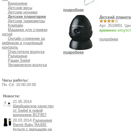
Видеоняни
Детские весы
подробнее
Детские ночники
Детские планетарии
Детский планета
Детские термометры
Комбайн
Арт. 2510001. Це
Машинки для стрижки
временно отсутст
детей
Онлайн слежение за
подробнее
ребёнком и удалённый
контроль
Очистители воздуха
подробнее
Радионяни
Рации Switel
Увлажнители воздуха
Часы работы:
Пн.-Cб. 10:00-20:00
Новости:
21.05.2014
Щвейцарское качество
от Switel в новой
видеоняне BCF857
20.03.2014
Радионяня
Ramili Baby RA400:
будьте с малышом на