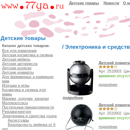
Детские товары
Новости
О м
Детские товары
Каталог детских товаров:
/
Электроника и средств
Все для кормления
Детская косметика и гигиена
Детская мебель
Детский планет
Детские автокресла
Детские коляски
Арт. 2510003. Це
Детские конверты
временно отсутст
Для беременных и кормящих
мам
подробнее
Игрушки и игры
Косметика и гигиена для
мамы
подробнее
Манежи, ходунки, качалки
Молокоотсосы
Детский планета
Постельные принадлежности
Рюкзаки-кенгуру
Арт. 2510002. Це
Электроника и средства ухода
временно отсутст
Аксессуары
Безопасность ребенка от 6
подробнее
лет