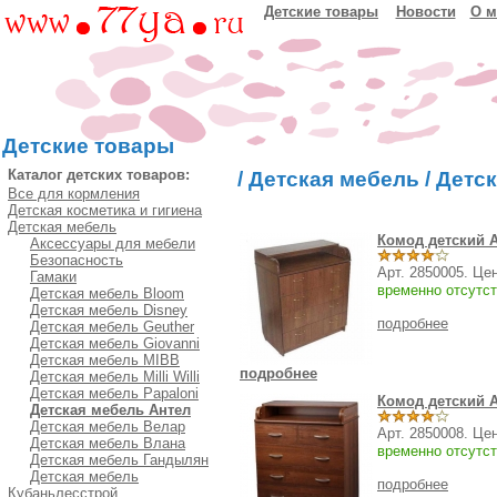
Детские товары
Новости
О м
Детские товары
Каталог детских товаров:
/
Детская мебель
/
Детск
Все для кормления
Детская косметика и гигиена
Детская мебель
Комод детский А
Аксессуары для мебели
Безопасность
Арт. 2850005. Це
Гамаки
временно отсутст
Детская мебель Bloom
Детская мебель Disney
подробнее
Детская мебель Geuther
Детская мебель Giovanni
Детская мебель MIBB
подробнее
Детская мебель Milli Willi
Детская мебель Papaloni
Комод детский А
Детская мебель Антел
Детская мебель Велар
Арт. 2850008. Це
Детская мебель Влана
временно отсутст
Детская мебель Гандылян
Детская мебель
подробнее
Кубаньлесстрой