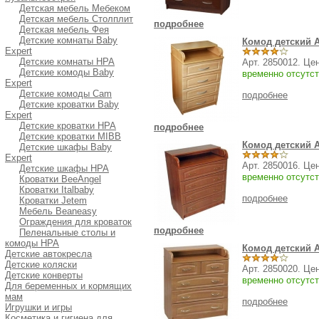
Детская мебель Мебеком
Детская мебель Столплит
подробнее
Детская мебель Фея
Детские комнаты Baby
Комод детский А
Expert
Детские комнаты HPA
Арт. 2850012. Це
Детские комоды Baby
временно отсутст
Expert
Детские комоды Cam
подробнее
Детские кроватки Baby
Expert
Детские кроватки HPA
подробнее
Детские кроватки MIBB
Комод детский А
Детские шкафы Baby
Expert
Арт. 2850016. Це
Детские шкафы HPA
временно отсутст
Кроватки BeeAngel
Кроватки Italbaby
подробнее
Кроватки Jetem
Мебель Beaneasy
Ограждения для кроваток
подробнее
Пеленальные столы и
комоды HPA
Комод детский А
Детские автокресла
Детские коляски
Арт. 2850020. Це
Детские конверты
временно отсутст
Для беременных и кормящих
мам
подробнее
Игрушки и игры
Косметика и гигиена для