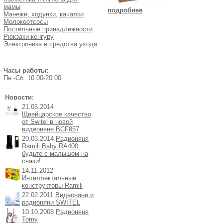
мамы
подробнее
Манежи, ходунки, качалки
Молокоотсосы
Постельные принадлежности
Рюкзаки-кенгуру
Электроника и средства ухода
Часы работы:
Пн.-Cб. 10:00-20:00
Новости:
21.05.2014
Щвейцарское качество
от Switel в новой
видеоняне BCF857
20.03.2014
Радионяня
Ramili Baby RA400:
будьте с малышом на
связи!
14.11.2012
Интеллектальные
конструкторы Ramili
22.02.2011
Видеоняни и
радионяни SWITEL
10.10.2008
Радионяня
Tomy