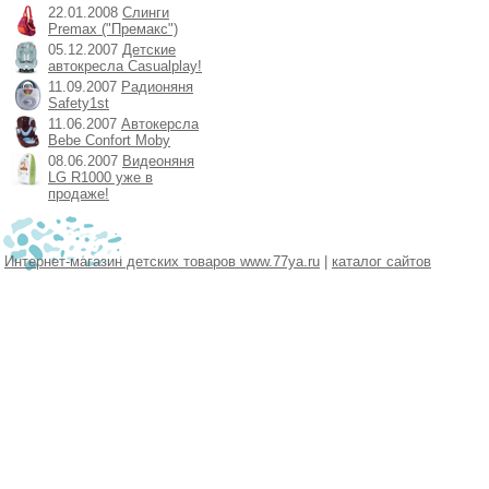
22.01.2008
Слинги
Premax ("Премакс")
05.12.2007
Детские
автокресла Casualplay!
11.09.2007
Радионяня
Safety1st
11.06.2007
Автокерсла
Bebe Confort Moby
08.06.2007
Видеоняня
LG R1000 уже в
продаже!
Интернет-магазин детских товаров www.77ya.ru
|
каталог сайтов