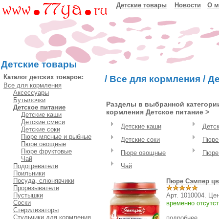
Детские товары
Новости
О м
Детские товары
Каталог детских товаров:
/
Все для кормления
/
Де
Все для кормления
Аксессуары
Бутылочки
Разделы в выбранной категории
Детское питание
кормления Детское питание >
Детские каши
Детские смеси
Детские каши
Детс
Детские соки
Пюре мясные и рыбные
Детские соки
Пюре
Пюре овощные
Пюре фруктовые
Пюре овощные
Пюре
Чай
Подогреватели
Чай
Поильники
Посуда, слюнявчики
Пюре Сэмпер цве
Прорезыватели
Пустышки
Арт. 1010004. Це
Соски
временно отсутст
Стерилизаторы
Стульчики для кормления
подробнее