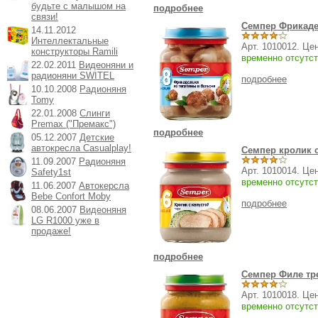
будьте с малышом на
подробнее
связи!
Семпер Фрикадел
14.11.2012
Интеллектальные
Арт. 1010012. Це
конструкторы Ramili
временно отсутст
22.02.2011
Видеоняни и
радионяни SWITEL
подробнее
10.10.2008
Радионяня
Tomy
22.01.2008
Слинги
Premax ("Премакс")
подробнее
05.12.2007
Детские
автокресла Casualplay!
Семпер кролик с 
11.09.2007
Радионяня
Арт. 1010014. Це
Safety1st
временно отсутст
11.06.2007
Автокерсла
Bebe Confort Moby
подробнее
08.06.2007
Видеоняня
LG R1000 уже в
продаже!
подробнее
Семпер Филе тре
Арт. 1010018. Це
временно отсутст