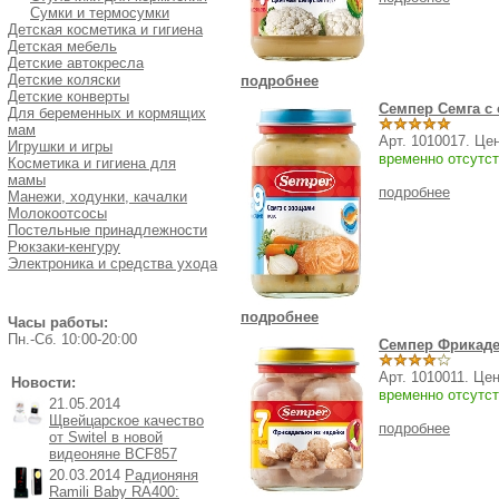
Сумки и термосумки
Детская косметика и гигиена
Детская мебель
Детские автокресла
Детские коляски
подробнее
Детские конверты
Семпер Семга с о
Для беременных и кормящих
мам
Арт. 1010017. Це
Игрушки и игры
временно отсутст
Косметика и гигиена для
мамы
подробнее
Манежи, ходунки, качалки
Молокоотсосы
Постельные принадлежности
Рюкзаки-кенгуру
Электроника и средства ухода
подробнее
Часы работы:
Пн.-Cб. 10:00-20:00
Семпер Фрикадел
Арт. 1010011. Це
Новости:
временно отсутст
21.05.2014
Щвейцарское качество
подробнее
от Switel в новой
видеоняне BCF857
20.03.2014
Радионяня
Ramili Baby RA400: