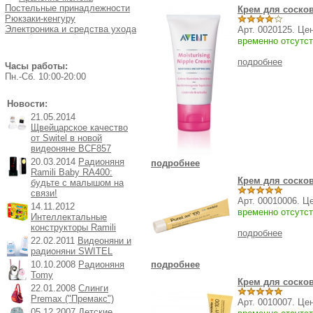
Постельные принадлежности
Крем для сосков
Рюкзаки-кенгуру
Электроника и средства ухода
Арт. 0020125. Це
временно отсутст
подробнее
Часы работы:
Пн.-Cб. 10:00-20:00
Новости:
21.05.2014
Щвейцарское качество
от Switel в новой
видеоняне BCF857
20.03.2014
Радионяня
подробнее
Ramili Baby RA400:
Крем для сосков 
будьте с малышом на
связи!
Арт. 00010006. Ц
14.11.2012
временно отсутст
Интеллектальные
конструкторы Ramili
подробнее
22.02.2011
Видеоняни и
радионяни SWITEL
10.10.2008
Радионяня
подробнее
Tomy
Крем для сосков
22.01.2008
Слинги
Premax ("Премакс")
Арт. 0010007. Це
05.12.2007
Детские