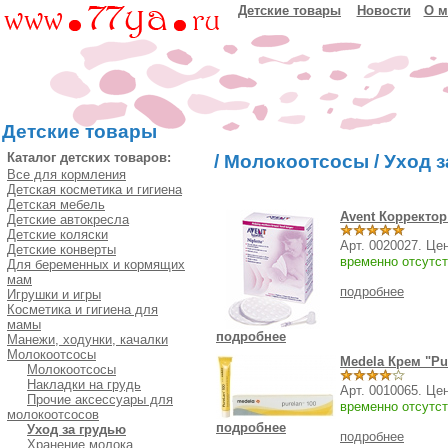
Детские товары
Новости
О м
Детские товары
Каталог детских товаров:
/
Молокоотсосы
/
Уход з
Все для кормления
Детская косметика и гигиена
Детская мебель
Avent Корректор
Детские автокресла
Детские коляски
Арт. 0020027. Це
Детские конверты
временно отсутст
Для беременных и кормящих
мам
подробнее
Игрушки и игры
Косметика и гигиена для
мамы
подробнее
Манежи, ходунки, качалки
Молокоотсосы
Medela Крем "Pur
Молокоотсосы
Накладки на грудь
Арт. 0010065. Це
Прочие аксессуары для
временно отсутст
молокоотсосов
подробнее
Уход за грудью
подробнее
Хранение молока