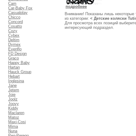
Cam
подробнее
Car-Baby Fox
Casualplay
Внимание! Показаны лишь некоторые 
Chicco
из категории:
<
Детские коляски
Tuti
Concord
Для просмотра всех позиций выберит
Cosatto
интересующий подраздел.
Cozy
Cybex
Deltim
Dymex
Evenflo
FD Design
Graco
Happy Baby
Hartan
Hauck Group
Hebart
Inglesina
Jane
Jetem
Joie
Joolz
Joovy
Kiddy
Maclaren
Matoz
Maxi-Cosi
Mima
Nuna
Peg-Perego