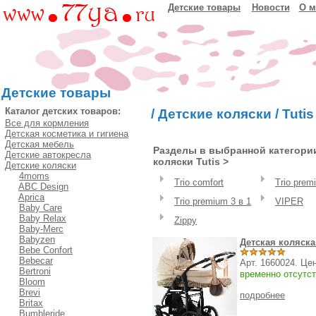
Детские товары
Новости
О м
Детские товары
Каталог детских товаров:
/
Детские коляски
/
Tutis
Все для кормления
Детская косметика и гигиена
Детская мебель
Разделы в выбранной категории
Детские автокресла
коляски Tutis >
Детские коляски
4moms
Trio comfort
Trio prem
ABC Design
Aprica
Trio premium 3 в 1
VIPER
Baby Care
Baby Relax
Zippy
Baby-Merc
Babyzen
Детская коляска 
Bebe Confort
Bebecar
Арт. 1660024. Це
Bertroni
временно отсутст
Bloom
Brevi
подробнее
Britax
Bumbleride