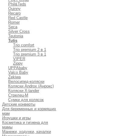
Phil&Teds
Quinny
Recaro
Red Castle
Romer
Seca
Silver Cross
Teutonia
Tutis
Trio comfort
Trio premium 2 в 1
Trio premium 3 в 1
VIPER
Zippy
UPPAbaby
Valco Baby
Zekiwa
Велосипед-коляски
Коляски Androx (Анрокс)
Коляски X-lander
Стрелец-М
Сумки для колясок
Детские конверты
Для беременных и кормящих
мам
Игрушки и игры
Косметика и гигиена для
мамы
Манежи, ходунки, качалки