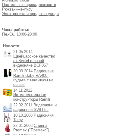
Молокоотсосы
Постельные принадлежности
Рюкзаки-кенгуру
Электроника и средства ухода
Часы работы:
Пн.-Cб. 10:00-20:00
Новости:
21.05.2014
Щвейцарское качество
от Switel в новой
видеоняне BCF857
20.03.2014
Радионяня
Ramili Baby RA400:
будьте с малышом на
связи!
14.11.2012
Интеллектальные
конструкторы Ramili
22.02.2011
Видеоняни и
радионяни SWITEL
10.10.2008
Радионяня
Tomy
22.01.2008
Слинги
Premax ("Премакс")