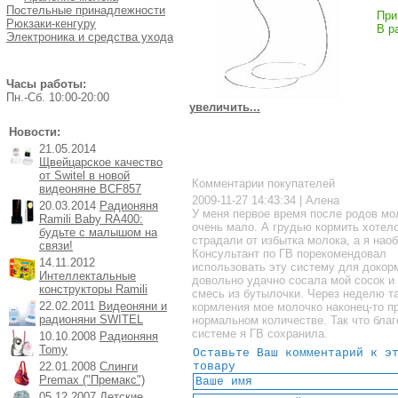
Постельные принадлежности
При
Рюкзаки-кенгуру
В р
Электроника и средства ухода
Часы работы:
Пн.-Cб. 10:00-20:00
увеличить...
Новости:
21.05.2014
Щвейцарское качество
от Switel в новой
Комментарии покупателей
видеоняне BCF857
2009-11-27 14:43:34 | Алена
20.03.2014
Радионяня
У меня первое время после родов мо
Ramili Baby RA400:
очень мало. А грудью кормить хотело
будьте с малышом на
страдали от избытка молока, а я наоб
связи!
Консультант по ГВ порекомендовал
14.11.2012
использовать эту систему для докор
Интеллектальные
довольно удачно сосала мой сосок и
конструкторы Ramili
смесь из бутылочки. Через неделю т
22.02.2011
Видеоняни и
кормления мое молочко наконец-то п
радионяни SWITEL
нормальном количестве. Так что благ
системе я ГВ сохранила.
10.10.2008
Радионяня
Tomy
Оставьте Ваш комментарий к э
22.01.2008
Слинги
товару
Premax ("Премакс")
05.12.2007
Детские