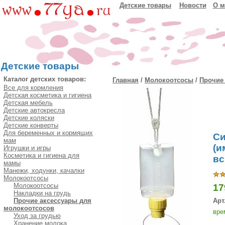
Детские товары
Новости
О м
Детские товары
Каталог детских товаров:
Главная
/
Молокоотсосы
/
Прочие
Все для кормления
Детская косметика и гигиена
Детская мебель
Детские автокресла
Детские коляски
Детские конверты
Для беременных и кормящих
Си
мам
(и
Игрушки и игры
Косметика и гигиена для
вс
мамы
Манежи, ходунки, качалки
Молокоотсосы
Молокоотсосы
17
Накладки на грудь
Прочие аксессуары для
Арт
молокоотсосов
вре
Уход за грудью
Хранение молока