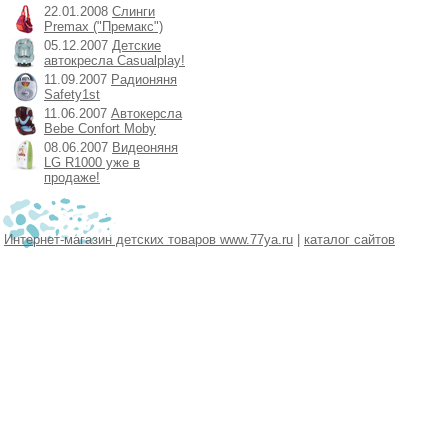
22.01.2008
Слинги
Premax ("Премакс")
05.12.2007
Детские
автокресла Casualplay!
11.09.2007
Радионяня
Safety1st
11.06.2007
Автокерсла
Bebe Confort Moby
08.06.2007
Видеоняня
LG R1000 уже в
продаже!
Интернет-магазин детских товаров www.77ya.ru
|
каталог сайтов