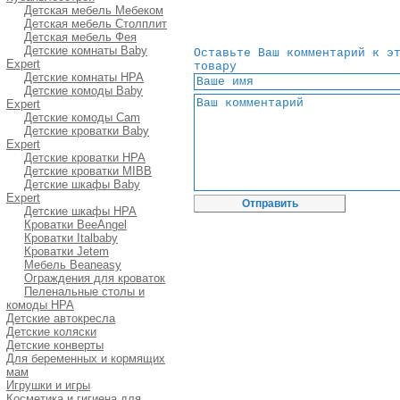
Детская мебель Мебеком
Детская мебель Столплит
Детская мебель Фея
Детские комнаты Baby
Оставьте Ваш комментарий к э
Expert
товару
Детские комнаты HPA
Детские комоды Baby
Expert
Детские комоды Cam
Детские кроватки Baby
Expert
Детские кроватки HPA
Детские кроватки MIBB
Детские шкафы Baby
Expert
Детские шкафы HPA
Кроватки BeeAngel
Кроватки Italbaby
Кроватки Jetem
Мебель Beaneasy
Ограждения для кроваток
Пеленальные столы и
комоды HPA
Детские автокресла
Детские коляски
Детские конверты
Для беременных и кормящих
мам
Игрушки и игры
Косметика и гигиена для