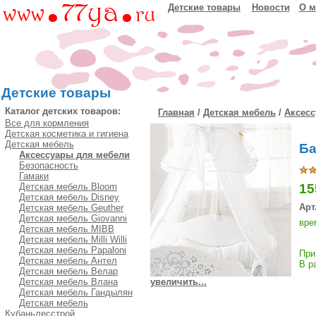
Детские товары
Новости
О м
Детские товары
Каталог детских товаров:
Главная
/
Детская мебель
/
Аксесс
Все для кормления
Детская косметика и гигиена
Детская мебель
Ба
Аксессуары для мебели
Безопасность
Гамаки
Детская мебель Bloom
15
Детская мебель Disney
Арт
Детская мебель Geuther
Детская мебель Giovanni
вре
Детская мебель MIBB
Детская мебель Milli Willi
Детская мебель Papaloni
При
Детская мебель Антел
В р
Детская мебель Велар
Детская мебель Влана
увеличить...
Детская мебель Гандылян
Детская мебель
Кубаньлесстрой