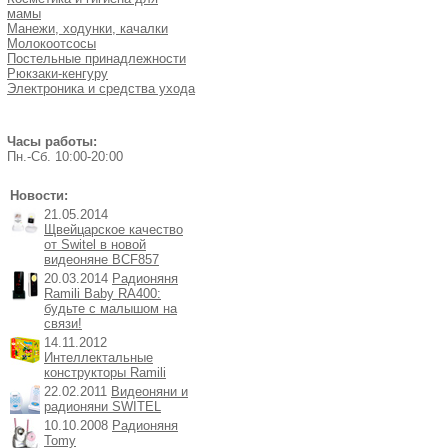
мамы
Манежи, ходунки, качалки
Молокоотсосы
Постельные принадлежности
Рюкзаки-кенгуру
Электроника и средства ухода
Часы работы:
Пн.-Cб. 10:00-20:00
Новости:
21.05.2014
Щвейцарское качество
от Switel в новой
видеоняне BCF857
20.03.2014
Радионяня
Ramili Baby RA400:
будьте с малышом на
связи!
14.11.2012
Интеллектальные
конструкторы Ramili
22.02.2011
Видеоняни и
радионяни SWITEL
10.10.2008
Радионяня
Tomy