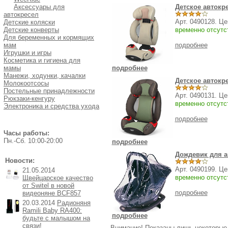
Аксессуары для
Детское автокр
автокресел
Арт. 0490128. Ц
Детские коляски
Детские конверты
временно отсутс
Для беременных и кормящих
мам
подробнее
Игрушки и игры
Косметика и гигиена для
мамы
подробнее
Манежи, ходунки, качалки
Детское автокр
Молокоотсосы
Постельные принадлежности
Арт. 0490131. Ц
Рюкзаки-кенгуру
временно отсутс
Электроника и средства ухода
подробнее
Часы работы:
Пн.-Cб. 10:00-20:00
подробнее
Дождевик для а
Новости:
Арт. 0490199. Ц
21.05.2014
временно отсутс
Щвейцарское качество
от Switel в новой
подробнее
видеоняне BCF857
20.03.2014
Радионяня
Ramili Baby RA400:
подробнее
будьте с малышом на
связи!
Внимание! Показаны лишь некоторые 