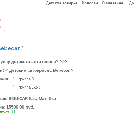
Детские товары
Новости
О магазине
До
ebecar
/
уппу детского автокресла? >>>
: < Детские автокресла Bebecar >
becar
группа 0+
группа 1-2-3
есло BEBECAR Easy Maxi Esp
15500.00 руб.
ена:
твует