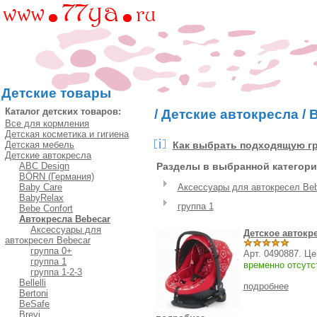
Детские товары
Каталог детских товаров:
/
Детские автокресла
/
B
Все для кормления
Детская косметика и гигиена
Детская мебель
Как выбрать подходящую гр
Детские автокресла
ABC Design
Разделы в выбранной категории
BÖRN (Германия)
Baby Care
Аксессуары для автокресел Be
BabyRelax
группа 1
Bebe Confort
Автокресла Bebecar
Аксессуары для
Детское автокр
автокресел Bebecar
группа 0+
Арт. 0490887. Ц
группа 1
временно отсутс
группа 1-2-3
Bellelli
подробнее
Bertoni
BeSafe
Brevi