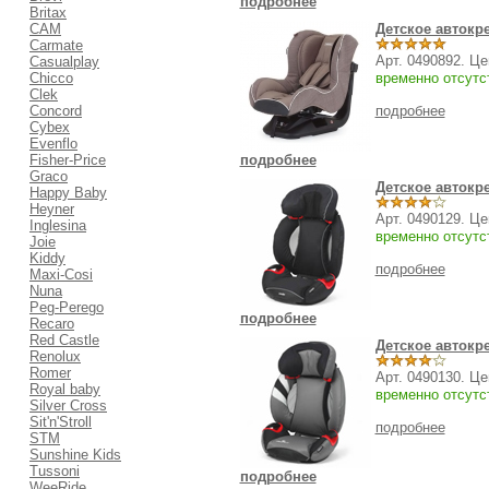
подробнее
Britax
CAM
Детское автокр
Carmate
Арт. 0490892. Ц
Casualplay
Chicco
временно отсутс
Clek
Concord
подробнее
Cybex
Evenflo
Fisher-Price
подробнее
Graco
Детское автокр
Happy Baby
Heyner
Арт. 0490129. Ц
Inglesina
временно отсутс
Joie
Kiddy
подробнее
Maxi-Cosi
Nuna
Peg-Perego
подробнее
Recaro
Red Castle
Детское автокр
Renolux
Romer
Арт. 0490130. Ц
Royal baby
временно отсутс
Silver Cross
Sit'n'Stroll
подробнее
STM
Sunshine Kids
Tussoni
подробнее
WeeRide