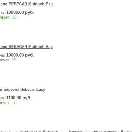
есло BEBECAR Multibob Esp
10000.00 руб.
ена:
твует
есло BEBECAR Multibob Esp
10000.00 руб.
ена:
твует
втокресла Bebecar Easy
1100.00 руб.
ена:
твует
товары из категории:
<
Детские
Аксессуары для автокресел Bebec