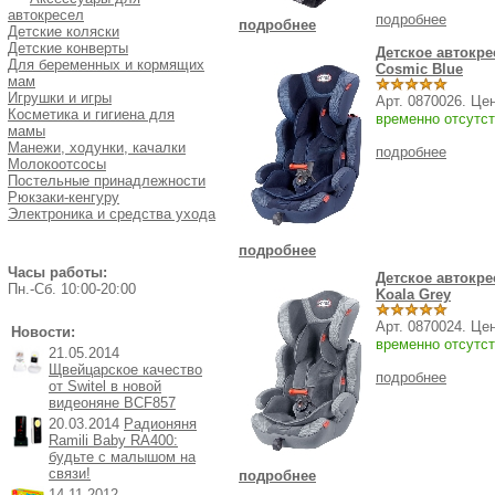
автокресел
подробнее
подробнее
Детские коляски
Детские конверты
Детское автокр
Для беременных и кормящих
Cosmic Blue
мам
Игрушки и игры
Арт. 0870026. Це
Косметика и гигиена для
временно отсутст
мамы
Манежи, ходунки, качалки
подробнее
Молокоотсосы
Постельные принадлежности
Рюкзаки-кенгуру
Электроника и средства ухода
подробнее
Часы работы:
Детское автокр
Пн.-Cб. 10:00-20:00
Koala Grey
Арт. 0870024. Це
Новости:
временно отсутст
21.05.2014
Щвейцарское качество
подробнее
от Switel в новой
видеоняне BCF857
20.03.2014
Радионяня
Ramili Baby RA400:
будьте с малышом на
связи!
подробнее
14.11.2012