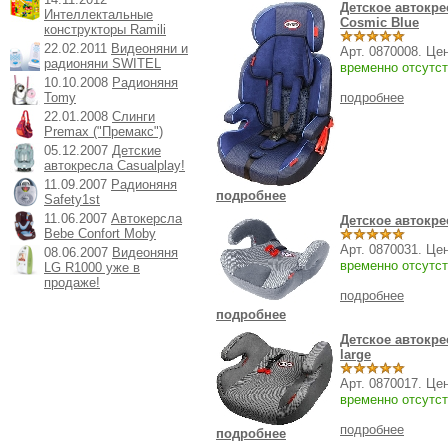
Детское автокре
Интеллектальные
Cosmic Blue
конструкторы Ramili
22.02.2011
Видеоняни и
Арт. 0870008. Це
радионяни SWITEL
временно отсутст
10.10.2008
Радионяня
Tomy
подробнее
22.01.2008
Слинги
Premax ("Премакс")
05.12.2007
Детские
автокресла Casualplay!
11.09.2007
Радионяня
подробнее
Safety1st
11.06.2007
Автокерсла
Детское автокре
Bebe Confort Moby
Арт. 0870031. Це
08.06.2007
Видеоняня
временно отсутст
LG R1000 уже в
продаже!
подробнее
подробнее
Детское автокре
large
Арт. 0870017. Це
временно отсутст
подробнее
подробнее