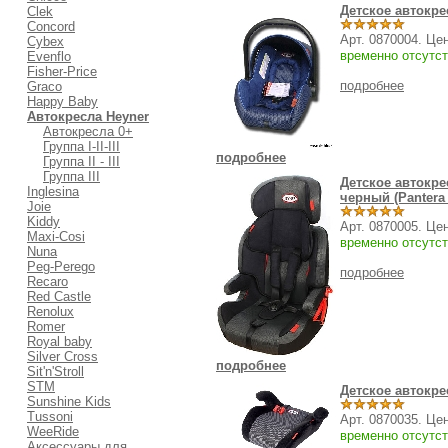
Детское автокре
Clek
Concord
Арт. 0870004. Це
Cybex
временно отсутст
Evenflo
Fisher-Price
подробнее
Graco
Happy Baby
Автокресла Heyner
Автокресла 0+
Группа I-II-III
подробнее
Группа II - III
Группа III
Детское автокре
Inglesina
черный (Pantera 
Joie
Kiddy
Арт. 0870005. Це
Maxi-Cosi
временно отсутст
Nuna
Peg-Perego
подробнее
Recaro
Red Castle
Renolux
Romer
Royal baby
Silver Cross
подробнее
Sit'n'Stroll
STM
Детское автокре
Sunshine Kids
Tussoni
Арт. 0870035. Це
WeeRide
временно отсутст
Аксессуары для