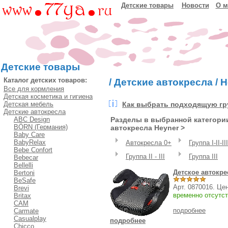
Детские товары
Новости
О м
Детские товары
Каталог детских товаров:
/
Детские автокресла
/
H
Все для кормления
Детская косметика и гигиена
Детская мебель
Как выбрать подходящую гру
Детские автокресла
ABC Design
Разделы в выбранной категории
BÖRN (Германия)
автокресла Heyner >
Baby Care
BabyRelax
Автокресла 0+
Группа I-II-III
Bebe Confort
Группа II - III
Группа III
Bebecar
Bellelli
Детское автокре
Bertoni
BeSafe
Арт. 0870016. Це
Brevi
временно отсутст
Britax
CAM
подробнее
Carmate
Casualplay
подробнее
Chicco