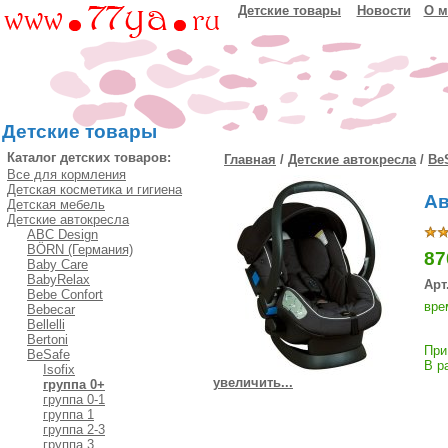
Детские товары
Новости
О м
Детские товары
Каталог детских товаров:
Главная
/
Детские автокресла
/
Be
Все для кормления
Детская косметика и гигиена
Ав
Детская мебель
Детские автокресла
ABC Design
BÖRN (Германия)
87
Baby Care
BabyRelax
Арт
Bebe Confort
вре
Bebecar
Bellelli
Bertoni
При
BeSafe
В р
Isofix
увеличить...
группа 0+
группа 0-1
группа 1
группа 2-3
группа 3