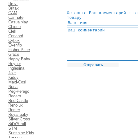
Brevi
Britax
CAM
Оставьте Ваш комментарий к э
Carmate
товару
Casualplay
Chicco
Clek
Concord
Cybex
Evenflo
Fisher-Price
Graco
Happy Baby
Heyner
Inglesina
Joie
Kiddy
Maxi-Cosi
Nuna
Peg-Perego
Recaro
Red Castle
Renolux
Romer
Royal baby
Silver Cross
Sit'n'Stroll
STM
Sunshine Kids
Tussoni