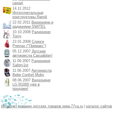
связи!
14.11.2012
Интеллектальные
конструкторы Ramili
22.02.2011
Видеоняни и
радионяни SWITEL
10.10.2008
Радионяня
Tomy
22.01.2008
Слинги
Premax ("Премакс")
05.12.2007
Детские
автокресла Casualplay!
11.09.2007
Радионяня
Safety1st
11.06.2007
Автокерсла
Bebe Confort Moby
08.06.2007
Видеоняня
LG R1000 уже в
продаже!
Интернет-магазин детских товаров www.77ya.ru
|
каталог сайтов