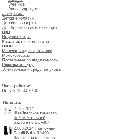
WeeRide
Аксессуары для
автокресел
Детские коляски
Детские конверты
Для беременных и кормящих
мам
Игрушки и игры
Косметика и гигиена для
мамы
Манежи, ходунки, качалки
Молокоотсосы
Постельные принадлежности
Рюкзаки-кенгуру
Электроника и средства ухода
Часы работы:
Пн.-Cб. 10:00-20:00
Новости:
21.05.2014
Щвейцарское качество
от Switel в новой
видеоняне BCF857
20.03.2014
Радионяня
Ramili Baby RA400:
будьте с малышом на