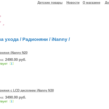
Детские товары
Новости
О магазине
До
ва ухода
/
Радионяни
/
iNanny
/
оняня iNanny N20
2490.00 руб.
ена:
твует
няня с LCD дисплеем iNanny N30
3490.00 руб.
ена:
твует