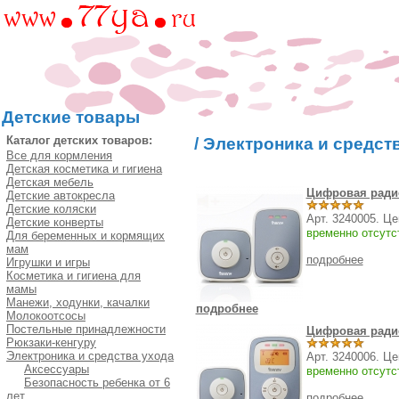
Детские товары
Каталог детских товаров:
/
Электроника и средст
Все для кормления
Детская косметика и гигиена
Детская мебель
Цифровая ради
Детские автокресла
Детские коляски
Арт. 3240005. Ц
Детские конверты
временно отсутс
Для беременных и кормящих
мам
подробнее
Игрушки и игры
Косметика и гигиена для
мамы
Манежи, ходунки, качалки
подробнее
Молокоотсосы
Постельные принадлежности
Цифровая радио
Рюкзаки-кенгуру
Электроника и средства ухода
Арт. 3240006. Ц
Аксессуары
временно отсутс
Безопасность ребенка от 6
лет
подробнее