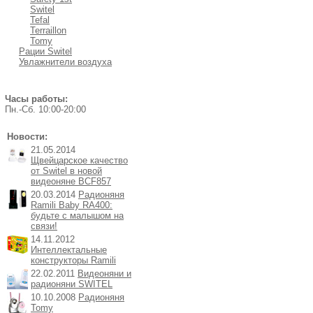
Switel
Tefal
Terraillon
Tomy
Рации Switel
Увлажнители воздуха
Часы работы:
Пн.-Cб. 10:00-20:00
Новости:
21.05.2014
Щвейцарское качество
от Switel в новой
видеоняне BCF857
20.03.2014
Радионяня
Ramili Baby RA400:
будьте с малышом на
связи!
14.11.2012
Интеллектальные
конструкторы Ramili
22.02.2011
Видеоняни и
радионяни SWITEL
10.10.2008
Радионяня
Tomy