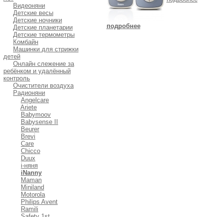
Видеоняни
Детские весы
Детские ночники
подробнее
Детские планетарии
Детские термометры
Комбайн
Машинки для стрижки
детей
Онлайн слежение за
ребёнком и удалённый
контроль
Очистители воздуха
Радионяни
Angelcare
Ariete
Babymoov
Babysense II
Beurer
Brevi
Care
Chicco
Duux
i-няня
iNanny
Maman
Miniland
Motorola
Philips Avent
Ramili
Safety 1st