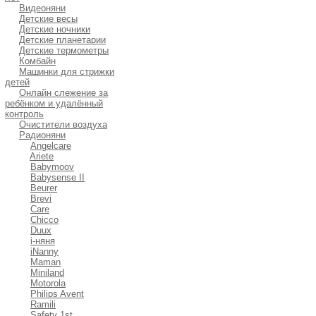
Видеоняни
Детские весы
Детские ночники
Детские планетарии
Детские термометры
Комбайн
Машинки для стрижки
детей
Онлайн слежение за
ребёнком и удалённый
контроль
Очистители воздуха
Радионяни
Angelcare
Ariete
Babymoov
Babysense II
Beurer
Brevi
Care
Chicco
Duux
i-няня
iNanny
Maman
Miniland
Motorola
Philips Avent
Ramili
Safety 1st