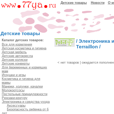
Детские товары
Новости
О м
Детские товары
Каталог детских товаров:
/
Электроника и
Все для кормления
Terraillon
/
Детская косметика и гигиена
Детская мебель
Детские автокресла
Детские коляски
< нет товаров | ожидается пополнен
Детские конверты
Для беременных и кормящих
мам
Игрушки и игры
Косметика и гигиена для
мамы
Манежи, ходунки, качалки
Молокоотсосы
Постельные принадлежности
Рюкзаки-кенгуру
Электроника и средства ухода
Аксессуары
Безопасность ребенка от 6
лет