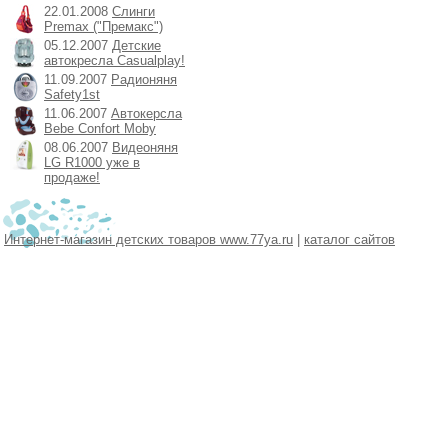
22.01.2008
Слинги
Premax ("Премакс")
05.12.2007
Детские
автокресла Casualplay!
11.09.2007
Радионяня
Safety1st
11.06.2007
Автокерсла
Bebe Confort Moby
08.06.2007
Видеоняня
LG R1000 уже в
продаже!
Интернет-магазин детских товаров www.77ya.ru
|
каталог сайтов