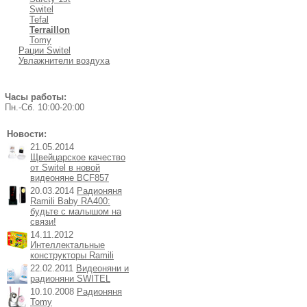
Switel
Tefal
Terraillon
Tomy
Рации Switel
Увлажнители воздуха
Часы работы:
Пн.-Cб. 10:00-20:00
Новости:
21.05.2014
Щвейцарское качество
от Switel в новой
видеоняне BCF857
20.03.2014
Радионяня
Ramili Baby RA400:
будьте с малышом на
связи!
14.11.2012
Интеллектальные
конструкторы Ramili
22.02.2011
Видеоняни и
радионяни SWITEL
10.10.2008
Радионяня
Tomy