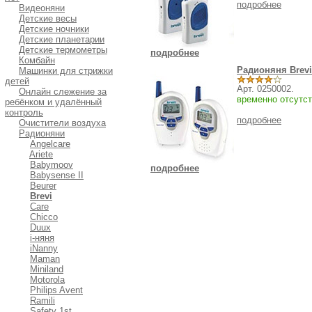
подробнее
Видеоняни
Детские весы
Детские ночники
Детские планетарии
Детские термометры
подробнее
Комбайн
Радионяня Brevi 
Машинки для стрижки
детей
Арт. 0250002.
Онлайн слежение за
временно отсутст
ребёнком и удалённый
контроль
подробнее
Очистители воздуха
Радионяни
Angelcare
Ariete
Babymoov
подробнее
Babysense II
Beurer
Brevi
Care
Chicco
Duux
i-няня
iNanny
Maman
Miniland
Motorola
Philips Avent
Ramili
Safety 1st