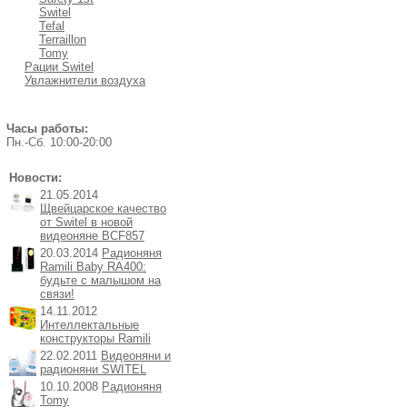
Switel
Tefal
Terraillon
Tomy
Рации Switel
Увлажнители воздуха
Часы работы:
Пн.-Cб. 10:00-20:00
Новости:
21.05.2014
Щвейцарское качество
от Switel в новой
видеоняне BCF857
20.03.2014
Радионяня
Ramili Baby RA400:
будьте с малышом на
связи!
14.11.2012
Интеллектальные
конструкторы Ramili
22.02.2011
Видеоняни и
радионяни SWITEL
10.10.2008
Радионяня
Tomy