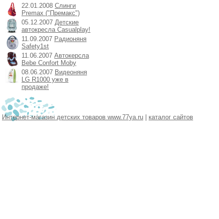
22.01.2008
Слинги
Premax ("Премакс")
05.12.2007
Детские
автокресла Casualplay!
11.09.2007
Радионяня
Safety1st
11.06.2007
Автокерсла
Bebe Confort Moby
08.06.2007
Видеоняня
LG R1000 уже в
продаже!
Интернет-магазин детских товаров www.77ya.ru
|
каталог сайтов