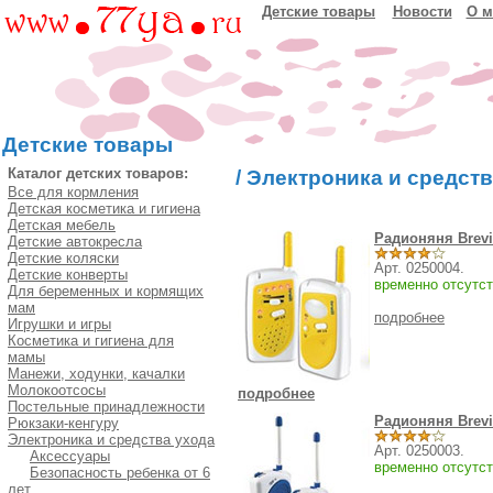
Детские товары
Новости
О м
Детские товары
Каталог детских товаров:
/
Электроника и средств
Все для кормления
Детская косметика и гигиена
Детская мебель
Радионяня Brevi 
Детские автокресла
Детские коляски
Арт. 0250004.
Детские конверты
временно отсутст
Для беременных и кормящих
мам
подробнее
Игрушки и игры
Косметика и гигиена для
мамы
Манежи, ходунки, качалки
Молокоотсосы
подробнее
Постельные принадлежности
Радионяня Brevi
Рюкзаки-кенгуру
Электроника и средства ухода
Арт. 0250003.
Аксессуары
временно отсутст
Безопасность ребенка от 6
лет